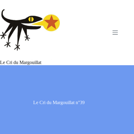
Passer
au
contenu
Le Cri du Margouillat
Le Cri du Margouillat n°39