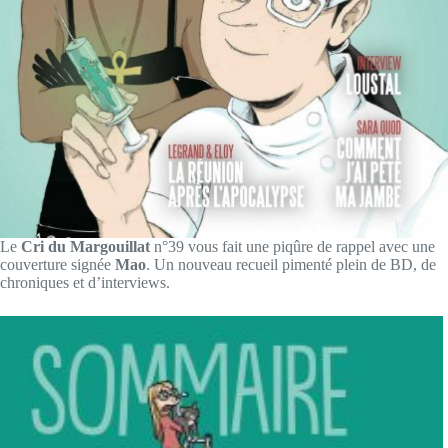
Le
Cri du Margouillat
n°39 vous fait une piqûre de rappel avec une
couverture signée
Mao
. Un nouveau recueil pimenté plein de BD, de
chroniques et d’interviews.