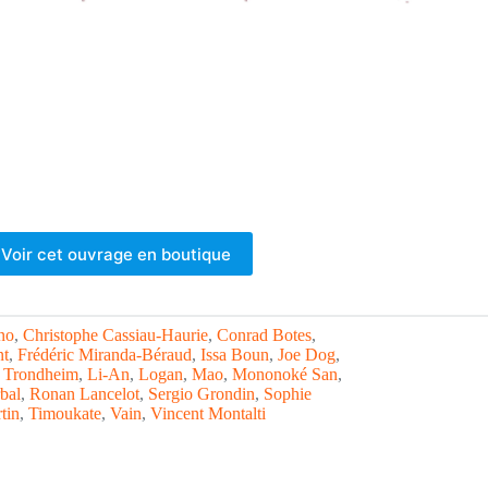
Voir cet ouvrage en boutique
no
, 
Christophe Cassiau-Haurie
, 
Conrad Botes
, 
nt
, 
Frédéric Miranda-Béraud
, 
Issa Boun
, 
Joe Dog
, 
 Trondheim
, 
Li-An
, 
Logan
, 
Mao
, 
Mononoké San
, 
bal
, 
Ronan Lancelot
, 
Sergio Grondin
, 
Sophie
tin
, 
Timoukate
, 
Vain
, 
Vincent Montalti