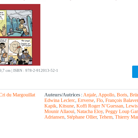
29,7 cm | ISBN : 978-2-912013-52-1
Cri du Margouillat
Auteurs/Autrices
:
Anjale
, 
Appollo
, 
Boris
, 
Brü
Edwina Leclerc
, 
Errverse
, 
Flo
, 
François Balave
Kapik
, 
Kitsune
, 
Koffi Roger N’Guessan
, 
Lewis
Mounir Allaoui
, 
Natacha Eloy
, 
Peggy Loup Gar
Adriansen
, 
Stéphane Ollier
, 
Tehem
, 
Thierry Mar