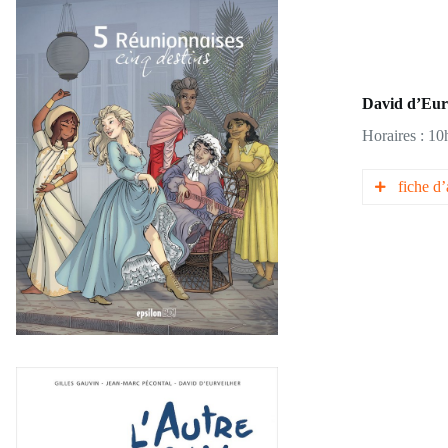
Voya
Décou
deux 
Doubl
Rosee
David d’Eur
Horaires :
10
fiche d
biographi
Nout Péi
Permettez
de votre f
Les Chat
Une série
Après plu
signent i
ans.
5 Réunio