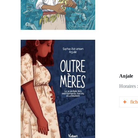
biogr
Ving
Tradu
Edmon
explo
entend
l’abol
Très 
escla
Anjale
Horaires
fich
biogr
Outr
Ce ro
Réuni