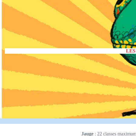
LES
Jauge
: 22 classes maximum 