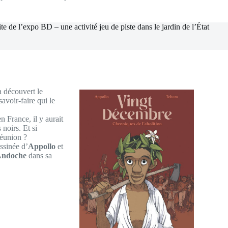
e de l’expo BD – une activité jeu de piste dans le jardin de l’État
a découvert le
savoir-faire qui le
n France, il y aurait
 noirs. Et si
 Réunion ?
ssinée d’
Appollo
et
Andoche
dans sa