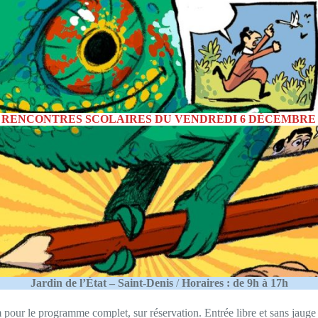
 RENCONTRES SCOLAIRES DU VENDREDI 6 DÉCEMBRE 
Jardin de l’État – Saint-Denis
/
Horaires : de 9h à 17h
pour le programme complet, sur réservation. Entrée libre et sans jauge p