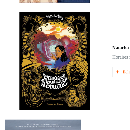
append
métro
s’eng
Dan p
De qu
Dan P
L’éloi
Natacha 
Horaires 
fich
biogr
5 Réu
5 Réu
metta
Wuath
de ﬁc
Son h
les no