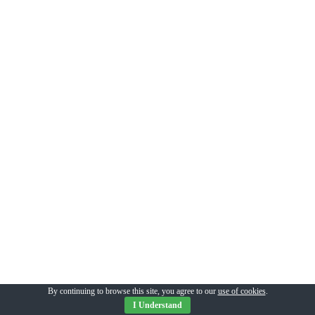
By continuing to browse this site, you agree to our
use of cookies
.
I Understand
Copyright © 2026 –
Politique de confidentialité