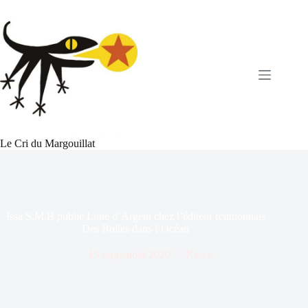
Passer
au
contenu
Le Cri du Margouillat
Issa S.M.B publie Lune d’Argent chez l’éditeur réunionnais
Des Bulles dans l’Océan
15 septembre 2020
News