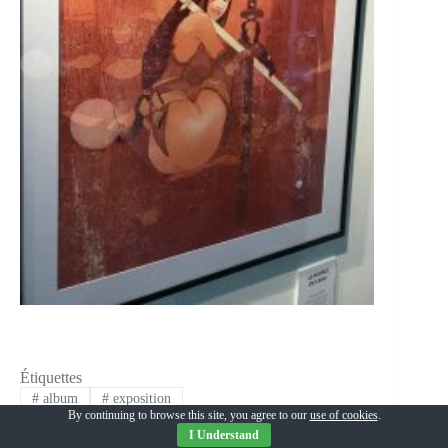
Étiquettes
#
album
#
exposition
By continuing to browse this site, you agree to our
use of cookies
.
I Understand
Copyright © 2026 –
Politique de confidentialité