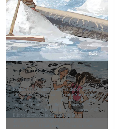
Sentié Sucré Salé
Fabrice Urbatro
Réalisé dans le cadre d’une résidence d’artiste
« Patrimoine et Création »,
Sentié Sucré Salé
est un album de 56 pages qui raconte le voyage
temporel d’une jeune fille des années 2020
transportées dans le Saint-Leu des années 1940.
Elle va découvrir la difficulté de la vie
quotidienne de l’époque et l’importance de la
récolte du sel. Urbatro signe scénario, dessin et