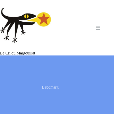
Passer
au
contenu
Le Cri du Margouillat
Labomarg