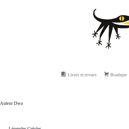
Passer
au
contenu
Livres et revues
Boutique
Auteur
Dwa
Légendes Créoles